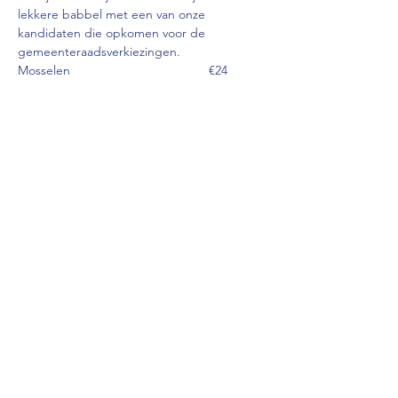
lekkere babbel met een van onze 
kandidaten die opkomen voor de 
gemeenteraadsverkiezingen.
Mosselen                                       €24
Vol-au-vent                                   €16
Koude schotel (vlees/vis)       €16
Kindermenu                                 €10
Rijstpap/gebak                            €3
Meer lezen >
Deel dit evenement
Nieuw Nijlen © Copyright
2018 - 2026
|