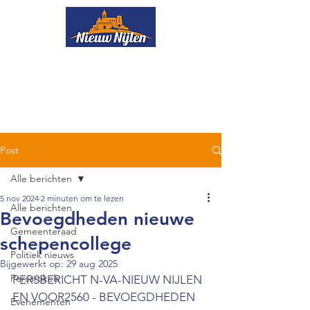
Onze ploeg
Nieuws
Boekjes
Uw ideeën
Evenementen
Lid worden
Post
Alle berichten
5 nov 2024
2 minuten om te lezen
Alle berichten
Bevoegdheden nieuwe
Gemeenteraad
schepencollege
Politiek nieuws
Bijgewerkt op:
29 aug 2025
Persartikels
PERSBERICHT N-VA-NIEUW NIJLEN 
EN VOOR2560 - BEVOEGDHEDEN 
Evenementen