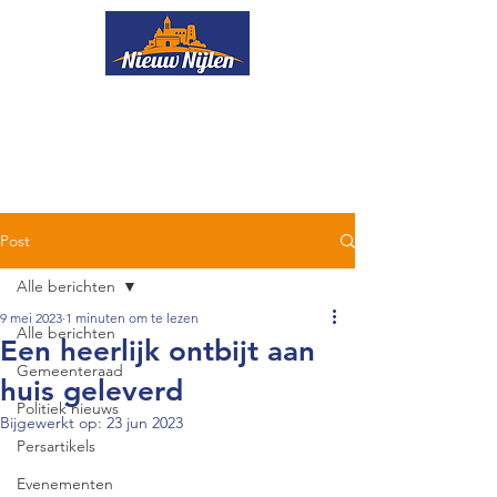
Onze ploeg
Nieuws
Boekjes
Uw ideeën
Evenementen
Lid worden
Post
Alle berichten
9 mei 2023
1 minuten om te lezen
Alle berichten
Een heerlijk ontbijt aan
Gemeenteraad
huis geleverd
Politiek nieuws
Bijgewerkt op:
23 jun 2023
Persartikels
Evenementen