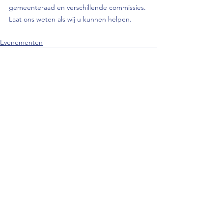
gemeenteraad en verschillende commissies. 
Laat ons weten als wij u kunnen helpen.
Evenementen
Alles weergeven
Recente blogposts